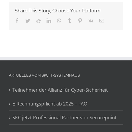
Share This Story, Choose Your Platform!
Facebook
Twitter
Reddit
LinkedIn
WhatsApp
Tumblr
Pinterest
Vk
E-
Mail
AKTUELLES VOM SKC IT-SYSTEMHAUS
Teilnehmer der Allianz für Cyber-Sicherheit
E-Rechnungspflicht ab 2025 – FAQ
SKC jetzt Professional Partner von Securepoint