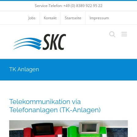
Skip
Service-Telefon: +49 (0) 8389 922 95 22
to
Jobs
Kontakt
Startseite
Impressum
content
TK Anlagen
Telekommunikation via
Telefonanlagen (TK-Anlagen)