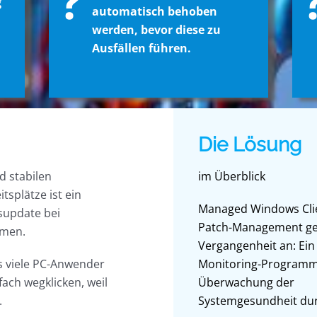
?
g
automatisch behoben
werden, bevor diese zu
Ausfällen führen.
Die Lösung
d stabilen
im Überblick
tsplätze ist ein
Managed Windows Clie
tsupdate bei
Patch-Management ge
mmen.
Vergangenheit an: Ein 
ss viele PC-Anwender
Monitoring-Programm 
ach wegklicken, weil
Überwachung der
.
Systemgesundheit dur