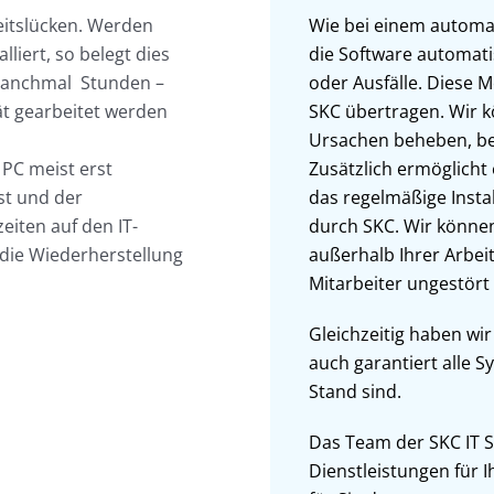
heitslücken. Werden
Wie bei einem automa
liert, so belegt dies
die Software automatis
manchmal Stunden –
oder Ausfälle. Diese
rät gearbeitet werden
SKC übertragen. Wir 
Ursachen beheben, be
PC meist erst
Zusätzlich ermöglich
st und der
das regelmäßige Insta
zeiten auf den IT-
durch SKC. Wir können
 die Wiederherstellung
außerhalb Ihrer Arbeit
Mitarbeiter ungestört
Gleichzeitig haben wir
auch garantiert alle 
Stand sind.
Das Team der SKC IT Se
Dienstleistungen für 