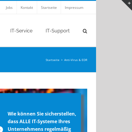
Jobs
Kontakt
Startseite
Impressum
IT-Service
IT-Support
Startseite
>
Anti-Virus & EDR
Wie können Sie sicherstellen,
dass ALLE IT-Systeme Ihres
Unternehmens regelmäßig