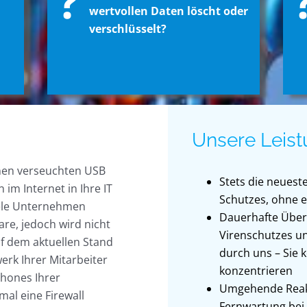
?
wertvollen Daten löscht oder
verschlüsselt?
Unsere Leist
einen verseuchten USB
Stets die neuest
 im Internet in Ihre IT
Schutzes, ohne e
iele Unternehmen
Dauerhafte Über
re, jedoch wird nicht
Virenschutzes 
auf dem aktuellen Stand
durch uns – Sie k
erk Ihrer Mitarbeiter
konzentrieren
tphones Ihrer
Umgehende Reakt
mal eine Firewall
Fernwartung bei 