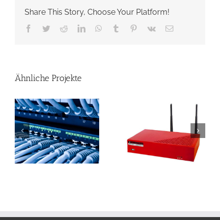
Share This Story, Choose Your Platform!
Facebook
Twitter
Reddit
LinkedIn
WhatsApp
Tumblr
Pinterest
Vk
E-
Mail
Ähnliche Projekte
k
UTM Firewalls
E-Mail Routing